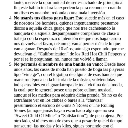
tanto, merece la oportunidad de ser escuchado de principio a
fin; este hábito te dará la experiencia para reconocer cuando
un disco es una obra redonda o una mala inversión.
No usarás tus discos para ligar:
Esto sucede más en el caso
de nosotros los hombres, quienes ingenuamente prestamos
discos a aquella chica guapa que nos trae cacheteando la
banqueta o a aquella despampanante compañera de clase o
trabajo con la esperanza o intención de que nos haga caso o
nos devuelva el favor, créanme, van a perder más de lo que
van a ganar. Después de 10 años, aún sigo esperando que me
devuelvan el “Californication” de los Red Hot Chili Peppers y
por si se lo preguntan, no, nunca me volvió a llamar.
No portarás el nombre de una banda en vano:
Desde hace
unos años, las casas de moda han puesto de boga las playeras
tipo “vintage”, con el logotipo de alguna de esas bandas que
marcaron época en la historia de la música, volviéndolas
indispensables en el guardarropa de toda víctima de la moda,
la cual, por lo general posee una pobre cultura musical,
aunque si los medios para adquirir dicha prenda. Ya no es de
extrañarse ver en los clubes o bares a la “chaviza”
presumiendo el escudo de Guns N´Roses o The Rolling
Stones (aunque jamás hayan escuchado algo que no sea
“Sweet Child Of Mine” o “Satisfaction”), de pena ajena. Por
otro lado, si tú eres uno de esos que a pesar de que el tiempo
transcurre, las modas y los kilos, sigues portando con el