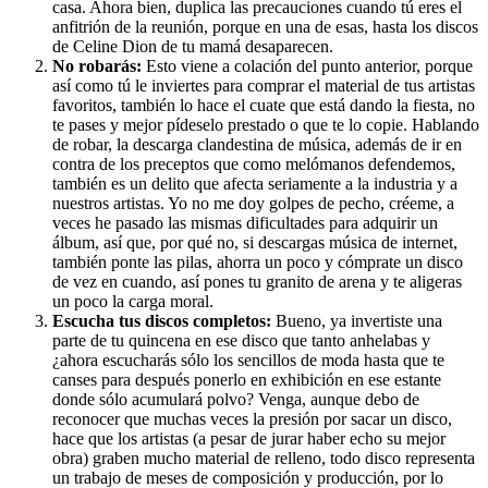
casa. Ahora bien, duplica las precauciones cuando tú eres el
anfitrión de la reunión, porque en una de esas, hasta los discos
de Celine Dion de tu mamá desaparecen.
No robarás:
Esto viene a colación del punto anterior, porque
así como tú le inviertes para comprar el material de tus artistas
favoritos, también lo hace el cuate que está dando la fiesta, no
te pases y mejor pídeselo prestado o que te lo copie. Hablando
de robar, la descarga clandestina de música, además de ir en
contra de los preceptos que como melómanos defendemos,
también es un delito que afecta seriamente a la industria y a
nuestros artistas. Yo no me doy golpes de pecho, créeme, a
veces he pasado las mismas dificultades para adquirir un
álbum, así que, por qué no, si descargas música de internet,
también ponte las pilas, ahorra un poco y cómprate un disco
de vez en cuando, así pones tu granito de arena y te aligeras
un poco la carga moral.
Escucha tus discos completos:
Bueno, ya invertiste una
parte de tu quincena en ese disco que tanto anhelabas y
¿ahora escucharás sólo los sencillos de moda hasta que te
canses para después ponerlo en exhibición en ese estante
donde sólo acumulará polvo? Venga, aunque debo de
reconocer que muchas veces la presión por sacar un disco,
hace que los artistas (a pesar de jurar haber echo su mejor
obra) graben mucho material de relleno, todo disco representa
un trabajo de meses de composición y producción, por lo