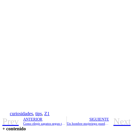
curiosidades
,
tips
,
Z1
Prev
Next
ANTERIOR
SIGUIENTE
Como elegir zapatos segun tu tipo de piernas
Un hombre mujeriego puede cambiar con la chica ideal?
+ contenido