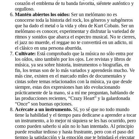
corazón el emblema de tu banda favorita, siéntete auténtico y
orgulloso.
Mantén abiertos los oídos:
Ser un melómano no es
conocerse toda la historia del rock, los géneros y subgéneros
que ha dado el metal o la vida y obra de Kurt Cobain. Ser un
melómano es conocer, experimentar y disfrutar la variedad de
ritmos y sonidos que abarca el espectro musical. No te cierres,
el jazz no muerde, el reggae no te convertirá en un adicto, ni
el clásico en una persona aburrida.
Cultívate:
Está comprobado que la música no sólo entra por
los oídos, sino también por los ojos. Lee revistas y libros de
música, ya sea sobre historia, instrumentos o biografías, en
fin, los temas son de lo más variados y aprenderás mucho. Ve
más cine, existen en el marcado miles de documentales y
cintas sobre temas relacionados con la música, ya que desde
siempre, estas dos expresiones han ido evolucionando
prácticamente de la mano, si a mí me preguntan, hablando de
las producciones recientes, “Crazy Heart” y la galardonada
“Once” son buenas opciones.
Acércate a un instrumento.
Sí, yo sé que no todo mundo
tiene la habilidad y el tiempo para dedicarse a aprender a tocar
un instrumento, a lo mejor ni siquiera se les has ocurrido, pero
como pueden saberlo si aún no lo han intentado. Al principio
puede resultar tedioso y hasta frustrante, pero con el paso del
tiempo la satisfacción y la emoción que te brindará el ejecutar