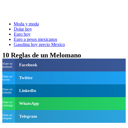
Moda y moda
Dolar hoy
Euro hoy
Euro a pesos mexicanos
Gasolina hoy precio Mexico
10 Reglas de un Melomano
Share on
Facebook
facebook
Share on
Twitter
twitter
Share on
LinkedIn
linkedin
Share on
WhatsApp
whatsapp
Share on
Telegram
telegram