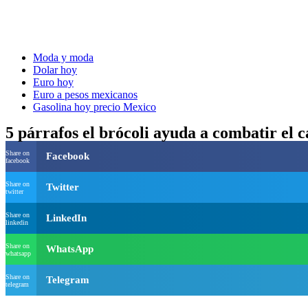
Moda y moda
Dolar hoy
Euro hoy
Euro a pesos mexicanos
Gasolina hoy precio Mexico
5 párrafos el brócoli ayuda a combatir el 
Share on
Facebook
facebook
Share on
Twitter
twitter
Share on
LinkedIn
linkedin
Share on
WhatsApp
whatsapp
Share on
Telegram
telegram