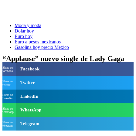
Moda y moda
Dolar hoy
Euro hoy
Euro a pesos mexicanos
Gasolina hoy precio Mexico
“Applause” nuevo single de Lady Gaga
Share on
Facebook
facebook
Share on
Twitter
twitter
Share on
LinkedIn
linkedin
Share on
WhatsApp
whatsapp
Share on
Telegram
telegram