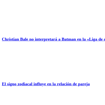
Christian Bale no interpretará a Batman en la «Liga de d
El signo zodiacal influye en la relación de pareja