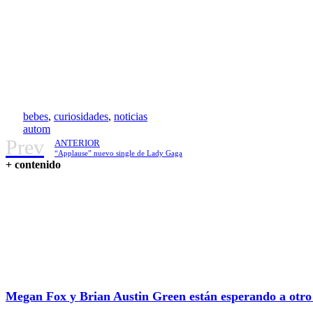
bebes
,
curiosidades
,
noticias
autom
Prev
ANTERIOR
“Applause” nuevo single de Lady Gaga
+ contenido
Megan Fox y Brian Austin Green están esperando a otro