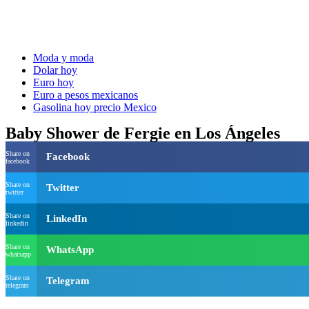
Moda y moda
Dolar hoy
Euro hoy
Euro a pesos mexicanos
Gasolina hoy precio Mexico
Baby Shower de Fergie en Los Ángeles
Share on
Facebook
facebook
Share on
Twitter
twitter
Share on
LinkedIn
linkedin
Share on
WhatsApp
whatsapp
Share on
Telegram
telegram