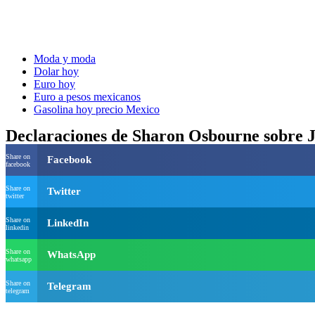
Moda y moda
Dolar hoy
Euro hoy
Euro a pesos mexicanos
Gasolina hoy precio Mexico
Declaraciones de Sharon Osbourne sobre J
Share on
Facebook
facebook
Share on
Twitter
twitter
Share on
LinkedIn
linkedin
Share on
WhatsApp
whatsapp
Share on
Telegram
telegram