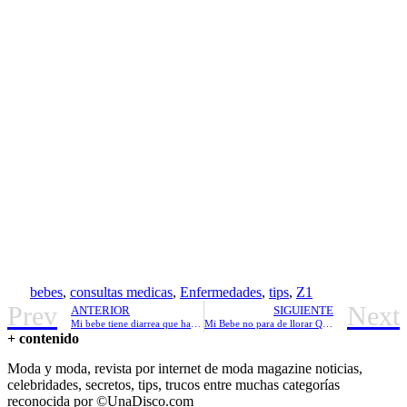
bebes
,
consultas medicas
,
Enfermedades
,
tips
,
Z1
Prev
Next
ANTERIOR
SIGUIENTE
Mi bebe tiene diarrea que hacer!
Mi Bebe no para de llorar Que Hacer?
+ contenido
Moda y moda, revista por internet de moda magazine noticias,
celebridades, secretos, tips, trucos entre muchas categorías
reconocida por ©UnaDisco.com