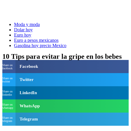
Moda y moda
Dolar hoy
Euro hoy
Euro a pesos mexicanos
Gasolina hoy precio Mexico
10 Tips para evitar la gripe en los bebes
Share on
Facebook
facebook
Share on
Twitter
twitter
Share on
LinkedIn
linkedin
Share on
WhatsApp
whatsapp
Share on
Telegram
telegram