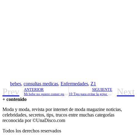
bebes
,
consultas medicas
,
Enfermedades
,
Z1
Prev
Next
ANTERIOR
SIGUIENTE
Mi bebe no quiere comer que hacer!
10 Tips para evitar la gripe en los bebes
+ contenido
Moda y moda, revista por internet de moda magazine noticias,
celebridades, secretos, tips, trucos entre muchas categorías
reconocida por ©UnaDisco.com
Todos los derechos reservados