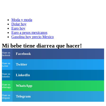
Moda y moda
Dolar hoy
Euro hoy
Euro a pesos mexicanos
Gasolina hoy precio Mexico
Mi bebe tiene diarrea que hacer!
Share on
Facebook
facebook
Share on
Twitter
twitter
Share on
LinkedIn
linkedin
Share on
WhatsApp
whatsapp
Share on
Telegram
telegram